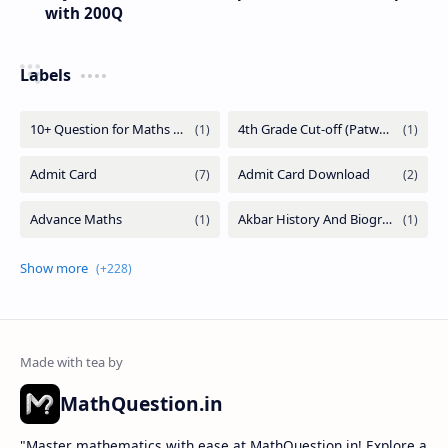
with 200Q
Labels
MathQuestion.in
"Master mathematics with ease at MathQuestion.in! Explore a